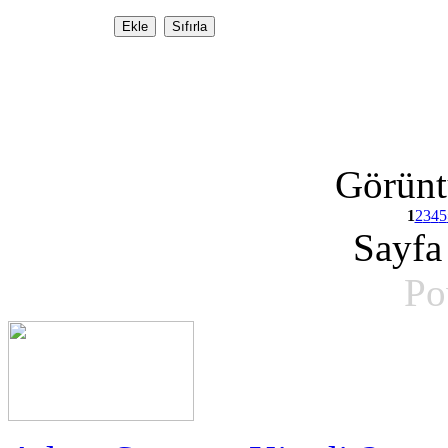
Görün
1
2
3
4
5
Sayfa 
Po