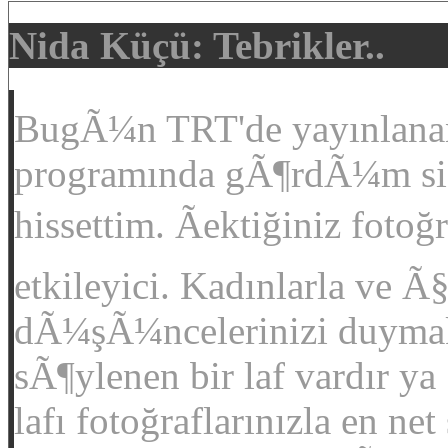
Nida Küçü: Tebrikler..
BugÃ¼n TRT'de yayınlana
programında gÃ¶rdÃ¼m sizi
hissettim. Ãektiğiniz foto
etkileyici. Kadınlarla ve Ã§
dÃ¼şÃ¼ncelerinizi duymak 
sÃ¶ylenen bir laf vardır ya
lafı fotoğraflarınızla en ne