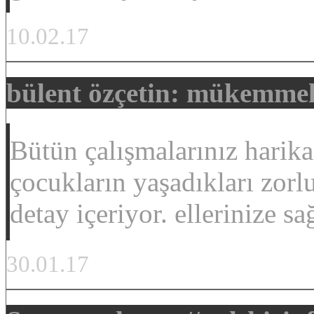
10.02.17
bülent özçetin: mükemme
Bütün çalışmalarınız harika
çocukların yaşadıkları zor
detay içeriyor. ellerinize sa
30.01.17