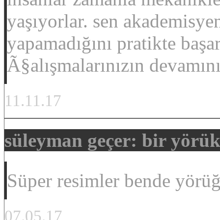
yaşıyorlar. sen akademisyen
yapamadığını pratikte başa
Ã§alışmalarınızın devamını
11.11.17
süleyman geçer: bir yörü
Süper resimler bende yör
07.05.17