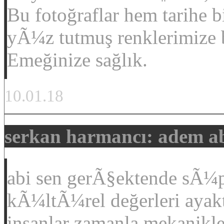
Bu fotoğraflar hem tarihe 
yÃ¼z tutmuş renklerimize b
Emeğinize sağlık.
10.01.18
serkan harmancı: adem a
abi sen gerÃ§ektende sÃ¼p
kÃ¼ltÃ¼rel değerleri ayak
insanlar zamanla mekanikleş