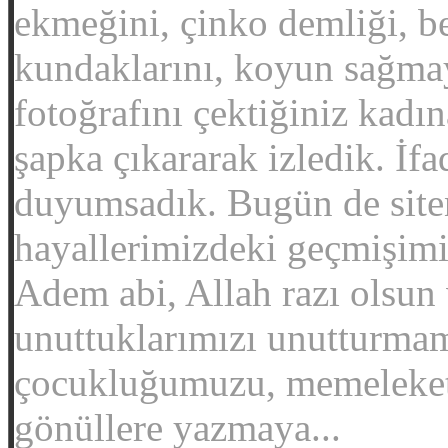
ekmeğini, çinko demliği, 
kundaklarını, koyun sağmay
fotoğrafını çektiğiniz kadın
şapka çıkararak izledik. İfa
duyumsadık. Bugün de siten
hayallerimizdeki geçmişim
Adem abi, Allah razı olsun 
unuttuklarımızı unutturmam
çocukluğumuzu, memeleket
gönüllere yazmaya...