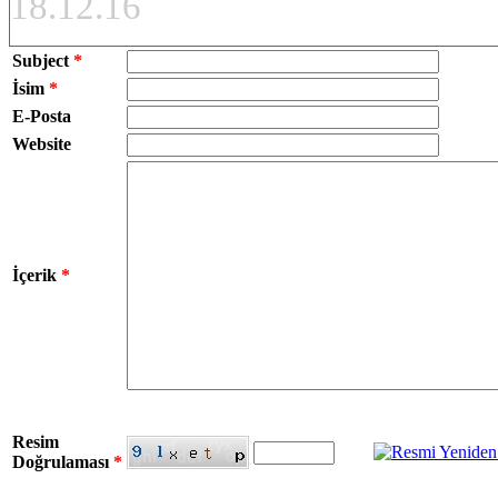
18.12.16
Subject
*
İsim
*
E-Posta
Website
İçerik
*
Resim
Doğrulaması
*