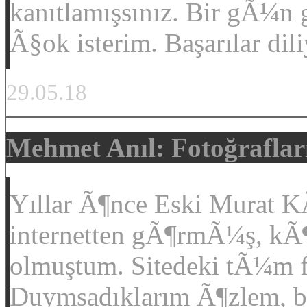
kanıtlamışsınız. Bir gÃ¼n 
Ã§ok isterim. Başarılar dil
29.05.18
Mehmet Anıl: Fotoğraflar
Yıllar Ã¶nce Eski Murat 
internetten gÃ¶rmÃ¼ş, kÃ
olmuştum. Sitedeki tÃ¼m fo
Duymsadıklarım Ã¶zlem, bu